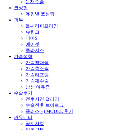
눈재수술
코성형
유형별 코성형
피부
울쎄라피프라임
슈링크
더마S
에어젯
클라시스
가슴성형
가슴확대술
가슴축소술
가슴리프팅
가슴재수술
남성 여유증
수술후기
전후사진 갤러리
수술전후 브이로그
플러스(+) MODEL 후기
커뮤니티
공지사항
언론보도