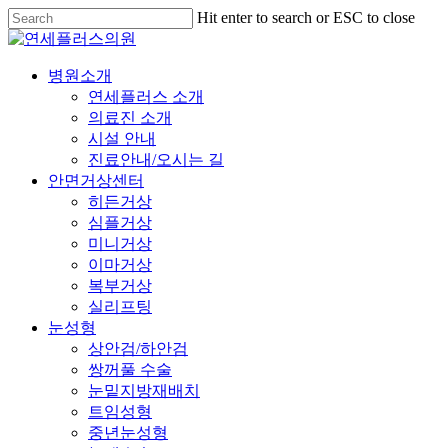
Skip
Hit enter to search or ESC to close
to
Close
main
Search
content
Menu
병원소개
연세플러스 소개
의료진 소개
시설 안내
진료안내/오시는 길
안면거상센터
히든거상
심플거상
미니거상
이마거상
복부거상
실리프팅
눈성형
상안검/하안검
쌍꺼풀 수술
눈밑지방재배치
트임성형
중년눈성형