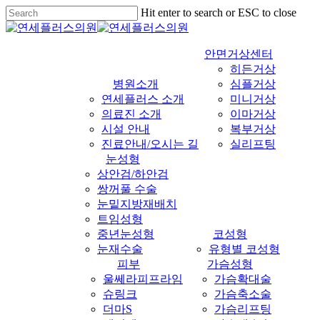
Skip
Hit enter to search or ESC to close
to
Close
main
Search
content
안면거상센터
히든거상
병원소개
심플거상
연세플러스 소개
미니거상
의료진 소개
이마거상
시설 안내
복부거상
진료안내/오시는 길
실리프팅
눈성형
상안검/하안검
쌍꺼풀 수술
눈밑지방재배치
트임성형
중년눈성형
코성형
눈재수술
유형별 코성형
피부
가슴성형
울쎄라피프라임
가슴확대술
슈링크
가슴축소술
더마S
가슴리프팅