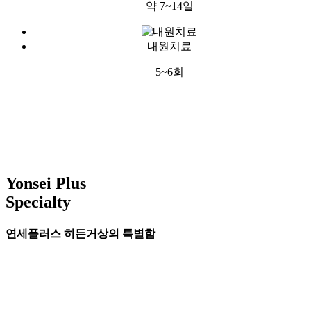
약 7~14일
내원치료
5~6회
Yonsei Plus
Specialty
연세플러스 히든거상의 특별함
1
해부학 기반의 정밀 딥플레인 수술