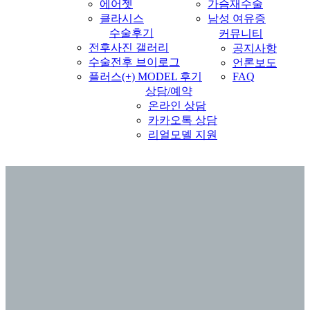
에어젯
가슴재수술
클라시스
남성 여유증
수술후기
커뮤니티
전후사진 갤러리
공지사항
수술전후 브이로그
언론보도
플러스(+) MODEL 후기
FAQ
상담/예약
온라인 상담
카카오톡 상담
리얼모델 지원
이
벤
트
로그인
회원가입
Menu