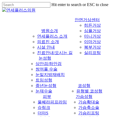
Skip
Hit enter to search or ESC to close
to
Close
main
Search
content
안면거상센터
히든거상
병원소개
심플거상
연세플러스 소개
미니거상
의료진 소개
이마거상
시설 안내
복부거상
진료안내/오시는 길
실리프팅
눈성형
상안검/하안검
쌍꺼풀 수술
눈밑지방재배치
트임성형
중년눈성형
코성형
눈재수술
유형별 코성형
피부
가슴성형
울쎄라피프라임
가슴확대술
슈링크
가슴축소술
더마S
가슴리프팅