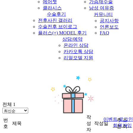
에어젯
가슴재수술
클라시스
남성 여유증
수술후기
커뮤니티
전후사진 갤러리
공지사항
수술전후 브이로그
언론보도
플러스(+) MODEL 후기
FAQ
상담/예약
온라인 상담
카카오톡 상담
리얼모델 지원
전체 1
작
이
벤
트
로그인
번
추
조
제목
성
작성일
회원가입
호
천
회
자