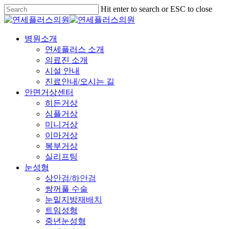
Skip
Hit enter to search or ESC to close
to
Close
main
Search
content
Menu
병원소개
연세플러스 소개
의료진 소개
시설 안내
진료안내/오시는 길
안면거상센터
히든거상
심플거상
미니거상
이마거상
복부거상
실리프팅
눈성형
상안검/하안검
쌍꺼풀 수술
눈밑지방재배치
트임성형
중년눈성형