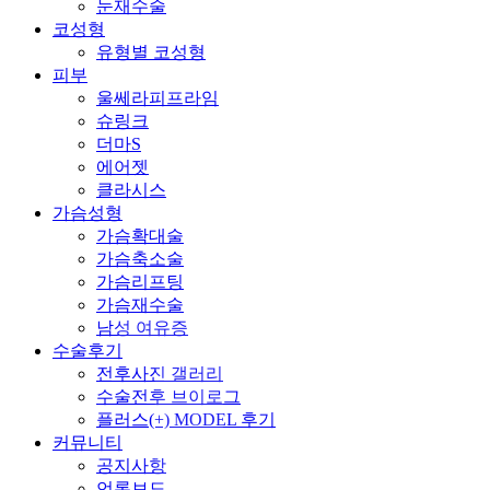
Y
눈재수술
코성형
유형별 코성형
피부
울쎄라피프라임
슈링크
더마S
에어젯
클라시스
가슴성형
P
가슴확대술
가슴축소술
가슴리프팅
가슴재수술
남성 여유증
수술후기
전후사진 갤러리
수술전후 브이로그
플러스(+) MODEL 후기
커뮤니티
공지사항
언론보도