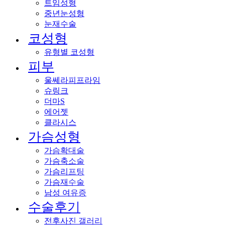
Y
트임성형
중년눈성형
눈재수술
코성형
유형별 코성형
피부
울쎄라피프라임
슈링크
더마S
P
에어젯
클라시스
가슴성형
가슴확대술
가슴축소술
가슴리프팅
가슴재수술
남성 여유증
수술후기
전후사진 갤러리