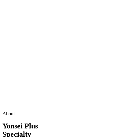
P
to
the
next
section
About
Yonsei Plus
Specialty