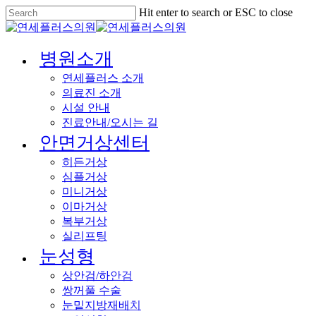
Skip
Hit enter to search or ESC to close
to
Close
main
Search
content
Menu
병원소개
연세플러스 소개
의료진 소개
시설 안내
진료안내/오시는 길
안면거상센터
히든거상
심플거상
미니거상
이마거상
복부거상
실리프팅
눈성형
상안검/하안검
쌍꺼풀 수술
눈밑지방재배치