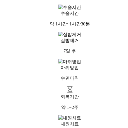
수술시간
약 1시간~1시간30분
LU
실밥제거
7일 후
마취방법
수면마취
회복기간
약 1~2주
내원치료