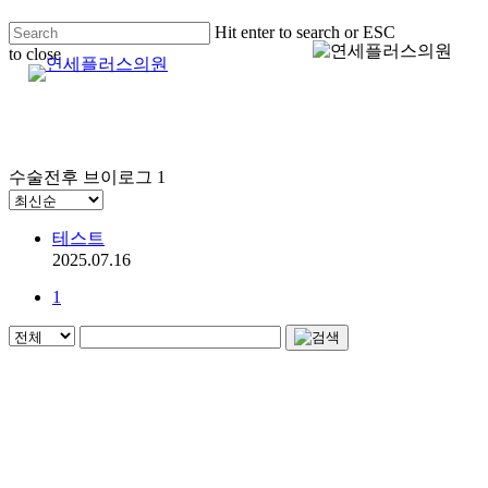
Skip
Hit enter to search or ESC
to
to close
main
Menu
Close
content
Search
수술전후 브이로그
1
테스트
2025.07.16
1