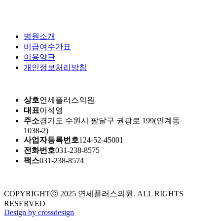
병원소개
비급여수가표
이용약관
개인정보처리방침
상호
연세플러스의원
대표
이석영
주소
경기도 수원시 팔달구 권광로 199(인계동
YONSEI PLUS +
1038-2)
사업자등록번호
124-52-45001
전화번호
031-238-8575
YONSEI PLUS +
팩스
031-238-8574
YONSEI PLUS +
COPYRIGHTⓒ 2025 연세플러스의원. ALL RIGHTS
RESERVED
YONSEI PLUS +
Design by crossdesign