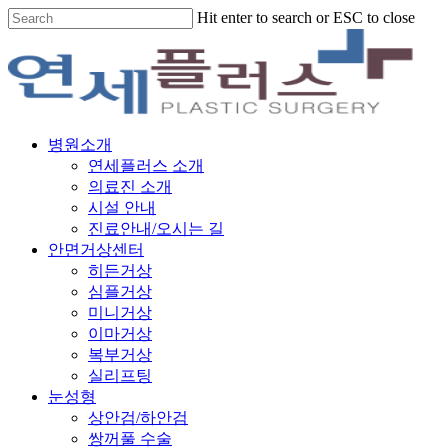
Skip
Hit enter to search or ESC to close
to
Close
main
Search
content
Menu
병원소개
연세플러스 소개
의료진 소개
시설 안내
진료안내/오시는 길
안면거상센터
히든거상
심플거상
미니거상
이마거상
복부거상
실리프팅
눈성형
상안검/하안검
쌍꺼풀 수술