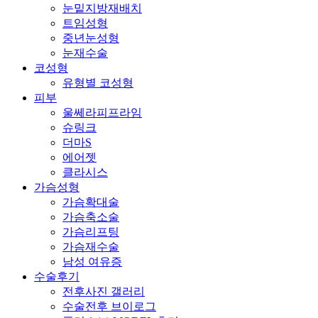
눈밑지방재배치
트임성형
중년눈성형
눈재수술
코성형
유형별 코성형
피부
울쎄라피프라임
슈링크
더마S
에어젯
클라시스
가슴성형
가슴확대술
가슴축소술
가슴리프팅
가슴재수술
남성 여유증
수술후기
전후사진 갤러리
수술전후 브이로그