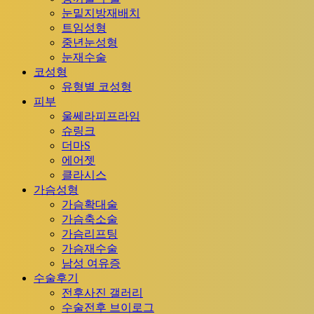
눈밑지방재배치
트임성형
중년눈성형
눈재수술
코성형
유형별 코성형
피부
울쎄라피프라임
슈링크
더마S
에어젯
클라시스
가슴성형
가슴확대술
가슴축소술
가슴리프팅
가슴재수술
남성 여유증
수술후기
전후사진 갤러리
수술전후 브이로그