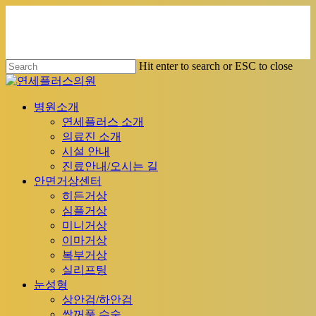
Skip
to
main
content
Hit enter to search or ESC to close
Close
Search
Menu
병원소개
연세플러스 소개
의료진 소개
시설 안내
진료안내/오시는 길
안면거상센터
히든거상
심플거상
미니거상
이마거상
복부거상
실리프팅
눈성형
상안검/하안검
쌍꺼풀 수술