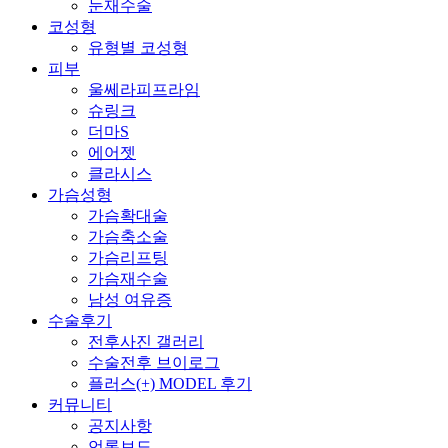
눈재수술
코성형
유형별 코성형
피부
울쎄라피프라임
슈링크
더마S
에어젯
클라시스
가슴성형
가슴확대술
가슴축소술
가슴리프팅
가슴재수술
남성 여유증
수술후기
전후사진 갤러리
수술전후 브이로그
플러스(+) MODEL 후기
커뮤니티
공지사항
언론보도