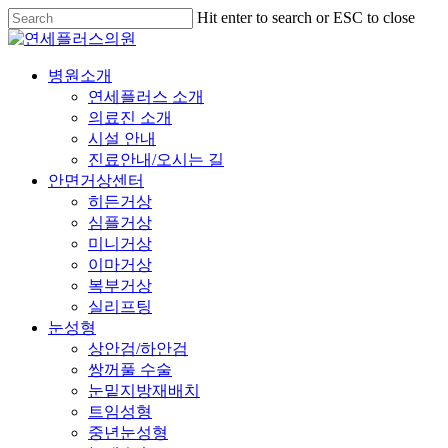
Skip
Hit enter to search or ESC to close
to
Close
main
Search
content
Menu
병원소개
연세플러스 소개
의료진 소개
시설 안내
진료안내/오시는 길
안면거상센터
히든거상
심플거상
미니거상
이마거상
복부거상
실리프팅
눈성형
상안검/하안검
쌍꺼풀 수술
눈밑지방재배치
트임성형
중년눈성형