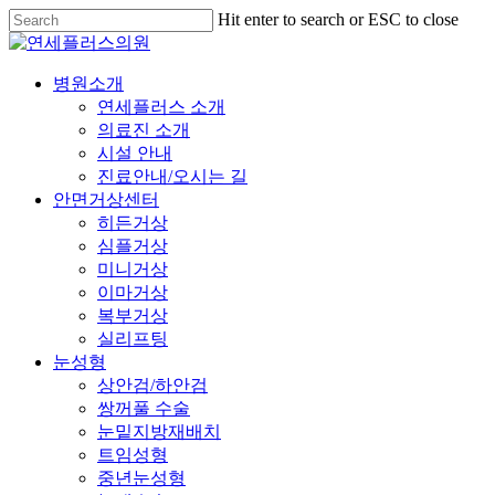
Skip
Hit enter to search or ESC to close
to
Close
main
Search
content
Menu
병원소개
연세플러스 소개
의료진 소개
시설 안내
진료안내/오시는 길
안면거상센터
히든거상
심플거상
미니거상
이마거상
복부거상
실리프팅
눈성형
상안검/하안검
쌍꺼풀 수술
눈밑지방재배치
트임성형
중년눈성형