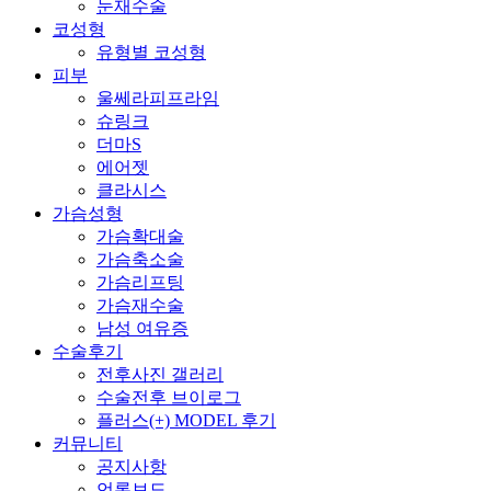
눈재수술
코성형
유형별 코성형
피부
울쎄라피프라임
슈링크
더마S
에어젯
클라시스
가슴성형
가슴확대술
가슴축소술
가슴리프팅
가슴재수술
남성 여유증
수술후기
전후사진 갤러리
수술전후 브이로그
플러스(+) MODEL 후기
커뮤니티
공지사항
언론보도