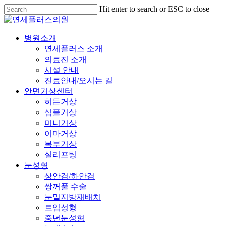
Skip
Hit enter to search or ESC to close
to
Close
main
Search
content
Menu
병원소개
연세플러스 소개
의료진 소개
시설 안내
진료안내/오시는 길
안면거상센터
히든거상
심플거상
미니거상
이마거상
복부거상
실리프팅
눈성형
상안검/하안검
쌍꺼풀 수술
눈밑지방재배치
트임성형
중년눈성형