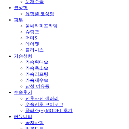
Y
눈재수술
코성형
유형별 코성형
피부
울쎄라피프라임
슈링크
더마S
에어젯
클라시스
가슴성형
P
가슴확대술
가슴축소술
가슴리프팅
가슴재수술
남성 여유증
수술후기
전후사진 갤러리
수술전후 브이로그
플러스(+) MODEL 후기
커뮤니티
공지사항
언론보도