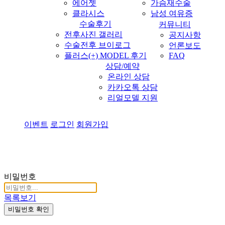
에어젯
가슴재수술
클라시스
남성 여유증
수술후기
커뮤니티
전후사진 갤러리
공지사항
수술전후 브이로그
언론보도
플러스(+) MODEL 후기
FAQ
상담/예약
온라인 상담
카카오톡 상담
리얼모델 지원
이
벤
트
로그인
회원가입
Menu
비밀번호
목록보기
비밀번호 확인