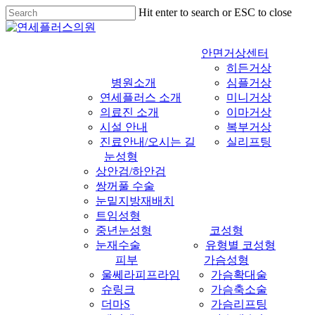
Skip
Hit enter to search or ESC to close
to
Close
main
Search
content
안면거상센터
히든거상
병원소개
심플거상
연세플러스 소개
미니거상
의료진 소개
이마거상
시설 안내
복부거상
진료안내/오시는 길
실리프팅
눈성형
상안검/하안검
쌍꺼풀 수술
눈밑지방재배치
트임성형
중년눈성형
코성형
눈재수술
유형별 코성형
피부
가슴성형
울쎄라피프라임
가슴확대술
슈링크
가슴축소술
더마S
가슴리프팅